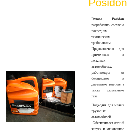
Posidon
Rymco Posidon
разработано согласно
последним
техническим
требованиям.
Предназначено для
применения в
легковых
автомобилях,
работающих на
бензиновом и
дизельном топливе, а
также сжиженном
газе.
Подходит для малых
грузовых
автомобилей.
Обеспечивает легкий
запуск и мгновенное