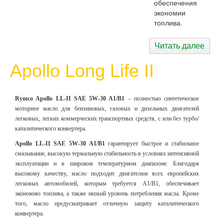
обеспечения
экономии
топлива.
Читать далее
Apollo Long Life II
Rymco Apollo LL-II SAE 5
W-30 A1/B1
– полностью синтетическое
моторное масло для бензиновых, газовых и дизельных двигателей
легковых, легких коммерческих транспортных средств, с или без турбо/
каталитического конвертера.
Apollo LL-II SAE 5W-30 A1/B1
гарантирует быстрое и стабильное
смазывание, высокую термальную стабильность в условиях интенсивной
эксплуатации и в широком температурном диапазоне. Благодаря
высокому качеству, масло подходит двигателям всех европейских
легковых автомобилей, которым требуется A1/B1, обеспечивает
экономию топлива, а также низкий уровень потребления масла. Кроме
того, масло предусматривает отличную защиту каталитического
конвертера.