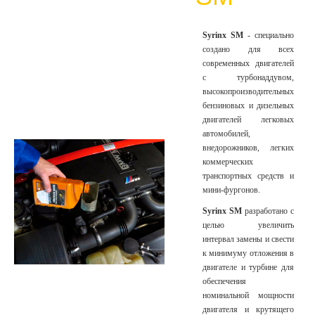
Syrinx SM
- специально
создано для всех
современных двигателей
с турбонаддувом,
высокопроизводительных
бензиновых и дизельных
двигателей легковых
автомобилей,
внедорожников, легких
коммерческих
транспортных средств и
мини-фургонов.
Syrinx SM
разработано с
целью увеличить
интервал замены и свести
к минимуму отложения в
двигателе и турбине для
обеспечения
номинальной мощности
двигателя и крутящего