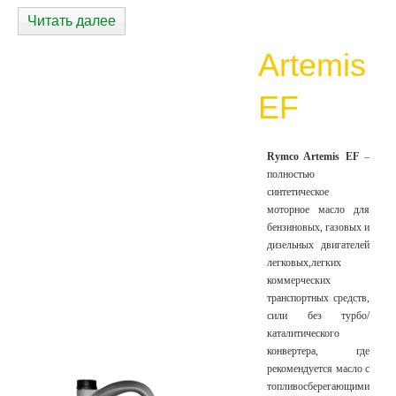
Читать далее
Artemis
EF
Rymco Artemis EF
–
полностью
синтетическое
моторное масло для
бензиновых, газовых и
дизельных двигателей
легковых,легких
коммерческих
транспортных средств,
сили без турбо/
каталитического
конвертера, где
рекомендуется масло с
топливосберегающими