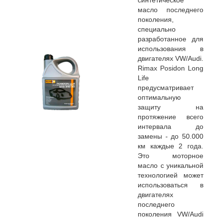
синтетическое
масло последнего
поколения,
специально
разработанное для
использования в
двигателях VW/Audi.
Rimax Posidon Long
Life
предусматривает
оптимальную
защиту на
протяжение всего
интервала до
замены - до 50.000
км каждые 2 года.
Это моторное
масло с уникальной
технологией может
использоваться в
двигателях
последнего
поколения VW/Audi