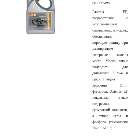
свойствами.
Artemis EF,
разработанное с
использованием
специальных присадок,
обеспечивает
хорошую защиту при
расширенном
интервале замены
масла. Масло также
подходит для
двигателей Euro-4 и
предотвращает
засорение DPF-
фильтров. Artemis EF
показывает низкое
содержание
сульфатной зольности,
а также серы и
фосфора (технология
"mid SAPS").