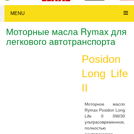
MENU
Моторные масла Rymax для
легкового автотранспорта
Posidon
Long Life
II
Моторное масло
Rymax Posidon Long
Life II 0W/30
ультрасовременное,
полностью