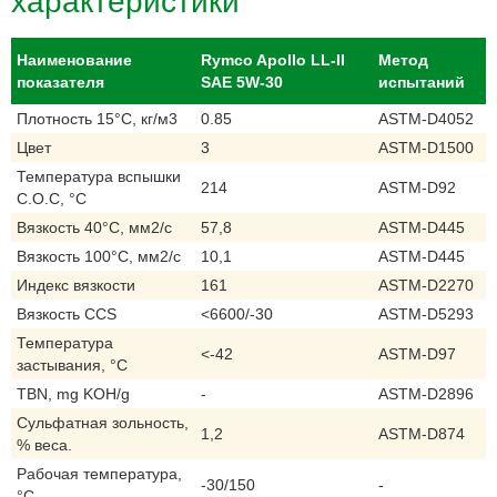
Наименование
Rymco Apollo LL-II
Метод
показателя
SAE 5W-30
испытаний
Плотность 15°C, кг/м3
0.85
ASTM-D4052
Цвет
3
ASTM-D1500
Температура вспышки
214
ASTM-D92
С.О.С, °C
Вязкость 40°C, мм2/с
57,8
ASTM-D445
Вязкость 100°C, мм2/с
10,1
ASTM-D445
Индекс вязкости
161
ASTM-D2270
Вязкость CCS
<6600/-30
ASTM-D5293
Температура
<-42
ASTM-D97
застывания, °C
TBN, mg KOH/g
-
ASTM-D2896
Сульфатная зольность,
1,2
ASTM-D874
% веса.
Рабочая температура,
-30/150
-
°C