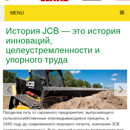
MENU
История JCB — это история
инноваций,
целеустремленности и
упорного труда
Проделав путь от скромного предприятия, выпускающего
сельскохозяйственные опрокидывающиеся прицепы, в
1945 году до современного мирового гиганта, компания JCB
постоянно стремилась быть лучшей и искала возможности для