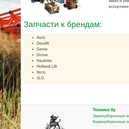
заказ и у
ассортиме
Запчасти к брендам:
Aichi
Dinolift
Genie
Grove
Haulotte
Holland Lift
Iteco
JLG
Техника бу
Зерноуборочные 
Кормоуборочные 