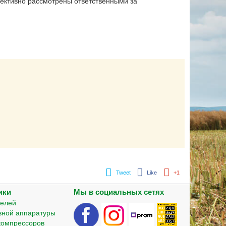
фективно рассмотрены ответственными за
Tweet
Like
+1
ики
Мы в социальных сетях
телей
вной аппаратуры
компрессоров