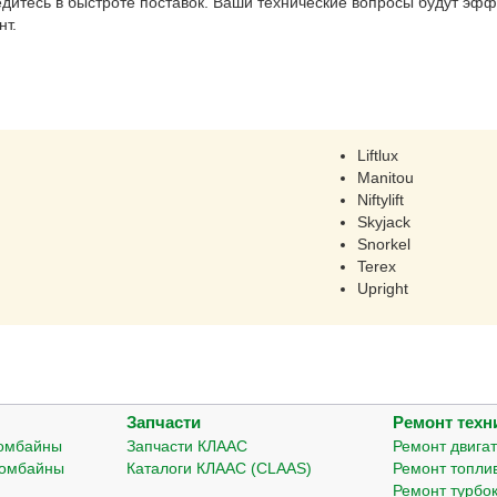
бедитесь в быстроте поставок. Ваши технические вопросы будут эф
нт.
Liftlux
Manitou
Niftylift
Skyjack
Snorkel
Terex
Upright
Запчасти
Ремонт техн
комбайны
Запчасти КЛААС
Ремонт двига
комбайны
Каталоги КЛААС (CLAAS)
Ремонт топли
Ремонт турбо