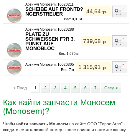
Артикул Monosem: 10020211
SCHEIBE AUF FRONTD?
44,64
грн.
NGERSTREUER
Вес: 0,01 кг
Артикул Monosem: 10020288
PLATE ZU
SCHWEISSEN F?R 3.
739,68
грн.
PUNKT AUF
MONOBLOC
Вес: 1,675 кг
Артикул Monosem: 10020305
1 315,91
грн.
Вес: 7 кг
< Пред
1
2
3
4
5
6
7
След >
Как найти запчасти Моносем
(Monosem)?
Чтобы
найти запчасть Моносем
на сайте ООО "Торос Агро" -
введите ее каталожный номер в поле поиска и нажмите кнопку