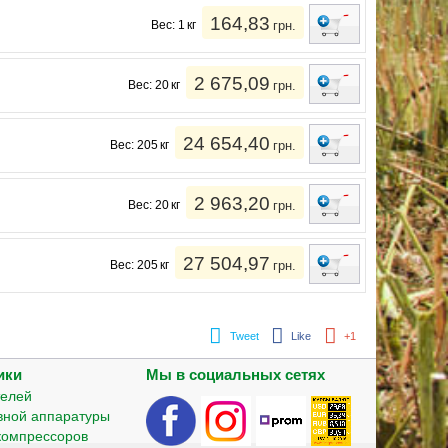
164,83
Вес: 1 кг
грн.
2 675,09
Вес: 20 кг
грн.
24 654,40
Вес: 205 кг
грн.
2 963,20
Вес: 20 кг
грн.
27 504,97
Вес: 205 кг
грн.
Tweet
Like
+1
ики
Мы в социальных сетях
телей
вной аппаратуры
компрессоров