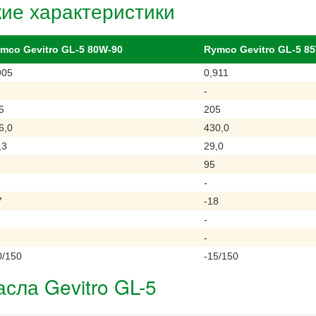
ие характеристики
mco Gevitro GL-5 80W-90
Rymco Gevitro GL-5 8
905
0,911
-
5
205
6,0
430,0
,3
29,0
95
-
7
-18
-
-
0/150
-15/150
сла Gevitro GL-5