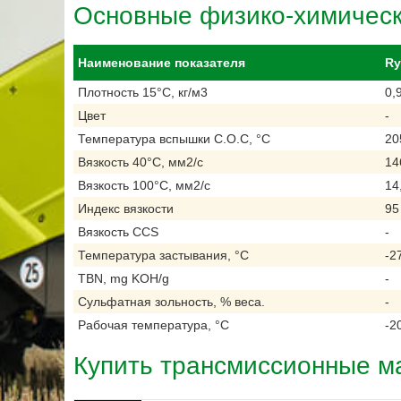
Основные физико-химическ
Наименование показателя
Ry
Плотность 15°C, кг/м3
0,
Цвет
-
Температура вспышки С.О.С, °C
20
Вязкость 40°C, мм2/с
14
Вязкость 100°C, мм2/с
14
Индекс вязкости
95
Вязкость CCS
-
Температура застывания, °C
-2
TBN, mg KOH/g
-
Сульфатная зольность, % веса.
-
Рабочая температура, °C
-2
Купить трансмиссионные ма