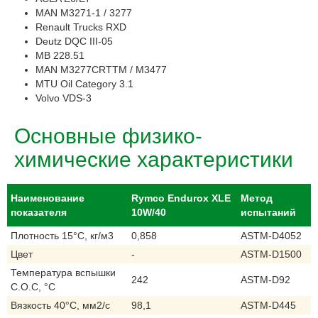
MAN M3271-1 / 3277
Renault Trucks RXD
Deutz DQC III-05
MB 228.51
MAN M3277CRTTM / M3477
MTU Oil Category 3.1
Volvo VDS-3
Основные физико-
химические характеристики
Наименование
Rymco Endurox XLE
Метод
показателя
10W/40
испытаний
Плотность 15°C, кг/м3
0,858
ASTM-D4052
Цвет
-
ASTM-D1500
Температура вспышки
242
ASTM-D92
С.О.С, °C
Вязкость 40°C, мм2/с
98,1
ASTM-D445