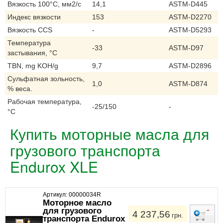
Вязкость 100°C, мм2/с
14,1
ASTM-D445
Индекс вязкости
153
ASTM-D2270
Вязкость CCS
-
ASTM-D5293
Температура
-33
ASTM-D97
застывания, °C
TBN, mg KOH/g
9,7
ASTM-D2896
Сульфатная зольность,
1,0
ASTM-D874
% веса.
Рабочая температура,
-25/150
-
°C
Купить моторные масла для
грузового транспорта
Endurox XLE
Артикул: 00000034R
Моторное масло
для грузового
4 237,56
грн.
транспорта Endurox