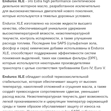
Endurox XLE
- это Extra high performance синтетическое
дизельное моторное масло, разработанное исключительно
для высококачественных двигателей нового поколения,
которые используются в тяжелых дорожных условиях.
Endurox XLE изготовлено на основе жидкости высшего
качества, обеспечивающей уникальное удержание
высокотемпературной вязкости, низкотемпературной
текучести, контроль испаряемости, а также улучшение
расхода топлива. Последние low SAPS (сульфатная зола,
фосфор и сера) химические добавки использованы в Endurox
XLE, способствуют поддержанию эффективности систем
понижения выделений, таких как сажевые фильтры (DPF),
которые используются некоторыми производителями
транспорта с целью соответствия требованиям Euro IV; Euro V.
Endurox XLE
обладает особой термоокислительной
стабильностью, которая обеспечивает защиту от высоких
температур, накоплений отложений и сгущения масла, а также
создаёт превосходное сопротивление сдвигам, уменьшает
расход масла. Низкотемпературная текучесть дает возможность
легкой прокачиваемости и циркуляции температур окружающей
среды и таким образом обуславливает защиту от износа на